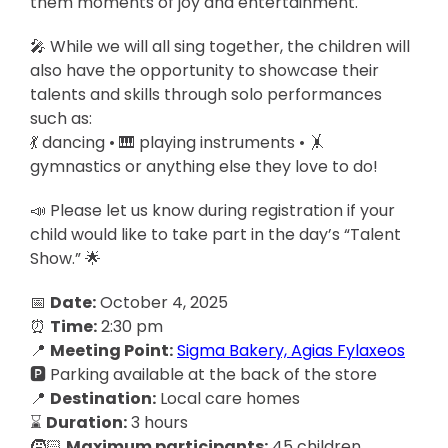
them moments of joy and entertainment.
🎤 While we will all sing together, the children will
also have the opportunity to showcase their
talents and skills through solo performances
such as:
💃 dancing • 🎹 playing instruments • 🤸
gymnastics or anything else they love to do!
📣 Please let us know during registration if your
child would like to take part in the day’s “Talent
Show.” 🌟
📅
Date:
October 4, 2025
⏰
Time:
2:30 pm
📍
Meeting Point:
Sigma Bakery, Agias Fylaxeos
🅿️ Parking available at the back of the store
📍
Destination:
Local care homes
⌛️
Duration:
3 hours
🧒🏻
Maximum participants:
45 children