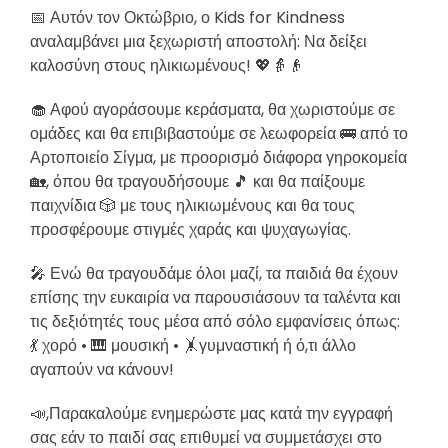
📅 Αυτόν τον Οκτώβριο, ο Kids for Kindness
αναλαμβάνει μια ξεχωριστή αποστολή: Να δείξει
καλοσύνη στους ηλικιωμένους! 💖👵👴
🧁 Αφού αγοράσουμε κεράσματα, θα χωριστούμε σε
ομάδες και θα επιβιβαστούμε σε λεωφορεία 🚌 από το
Αρτοποιείο Σίγμα, με προορισμό διάφορα γηροκομεία
🏡, όπου θα τραγουδήσουμε 🎵 και θα παίξουμε
παιχνίδια 🎲 με τους ηλικιωμένους και θα τους
προσφέρουμε στιγμές χαράς και ψυχαγωγίας.
🎤 Ενώ θα τραγουδάμε όλοι μαζί, τα παιδιά θα έχουν
επίσης την ευκαιρία να παρουσιάσουν τα ταλέντα και
τις δεξιότητές τους μέσα από σόλο εμφανίσεις όπως:
💃 χορό • 🎹 μουσική • 🤸γυμναστική ή ό,τι άλλο
αγαπούν να κάνουν!
📣,Παρακαλούμε ενημερώστε μας κατά την εγγραφή
σας εάν το παιδί σας επιθυμεί να συμμετάσχει στο