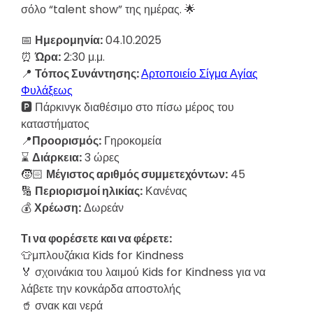
σόλο “talent show” της ημέρας. 🌟
📅
Ημερομηνία:
04.10.2025
⏰
Ώρα:
2:30 μ.μ.
📍
Τόπος Συνάντησης:
Αρτοποιείο Σίγμα Αγίας
Φυλάξεως
🅿️ Πάρκινγκ διαθέσιμο στο πίσω μέρος του
καταστήματος
📍
Προορισμός:
Γηροκομεία
⌛️
Διάρκεια:
3 ώρες
🧒🏻
Μέγιστος αριθμός συμμετεχόντων:
45
🔢
Περιορισμοί ηλικίας:
Κανένας
💰
Χρέωση:
Δωρεάν
Τι να φορέσετε και να φέρετε:
👕μπλουζάκια Kids for Kindness
🏅 σχοινάκια του λαιμού Kids for Kindness για να
λάβετε την κονκάρδα αποστολής
🥤 σνακ και νερά