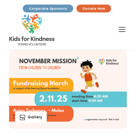
Corporate Sponsors
Donate Now
Gallery