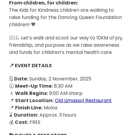
From children, for children:
The Kids for Kindness children are walking to
raise funding for the Dancing Queen Foundation
children! 💖
🚶‍♀️🛴 Let’s walk and scoot our way to 10KM of joy,
friendship, and purpose as we raise awareness
and funds for children’s mental health care.
📍 EVENT DETAILS
🗓
Date:
Sunday, 2 November, 2025
🕣
Meet-Up Time:
8:30 AM
🚶
Walk Begins:
9:00 AM sharp
📍
Start Location:
Old Limassol Restaurant
📍
Finish Line:
Molos
⌛
Duration:
Approx. 3 hours
💰
Cost:
FREE