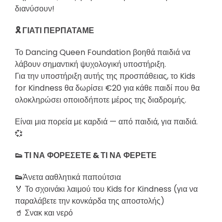
διανύσουν!
🎗
ΓΙΑΤΙ
ΠΕΡΠΑΤΑΜΕ
Το Dancing Queen Foundation βοηθά παιδιά να
λάβουν σημαντική ψυχολογική υποστήριξη.
Για την υποστήριξη αυτής της προσπάθειας, το Kids
for Kindness θα δωρίσει €20 για κάθε παιδί που θα
ολοκληρώσει οποιοδήποτε μέρος της διαδρομής.
Είναι μια πορεία με καρδιά — από παιδιά, για παιδιά.
💞
👟
ΤΙ
ΝΑ
ΦΟΡΕΣΕΤΕ
&
ΤΙ
ΝΑ
ΦΕΡΕΤΕ
👟
Άνετα ααθλητικά παπούτσια
🏅 Το σχοινάκι λαιμού του Kids for Kindness (για να
παραλάβετε την κονκάρδα της αποστολής)
🥤 Σνακ και νερό