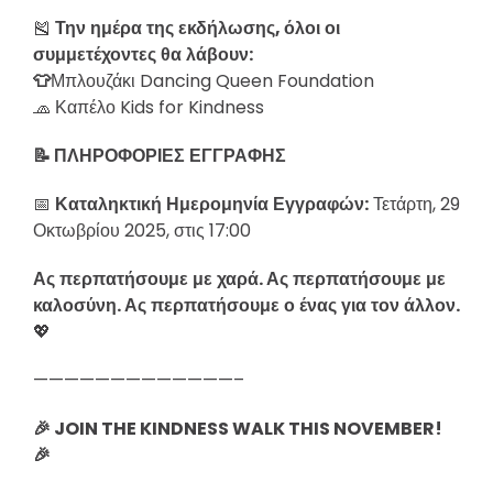
🎽
Την
ημέρα
της
εκδήλωσης
,
όλοι
οι
συμμετέχοντες
θα
λάβουν
:
👕
Μπλουζάκι Dancing Queen Foundation
🧢 Καπέλο Kids for Kindness
📝
ΠΛΗΡΟΦΟΡΙΕΣ
ΕΓΓΡΑΦΗΣ
📅
Καταληκτική
Ημερομηνία
Εγγραφών
:
Τετάρτη, 29
Οκτωβρίου 2025, στις 17:00
Ας
περπατήσουμε
με
χαρά
.
Ας
περπατήσουμε
με
καλοσύνη
.
Ας
περπατήσουμε
ο
ένας
για
τον
άλλον
.
💖
—————————————–
🎉 JOIN THE KINDNESS WALK THIS NOVEMBER!
🎉