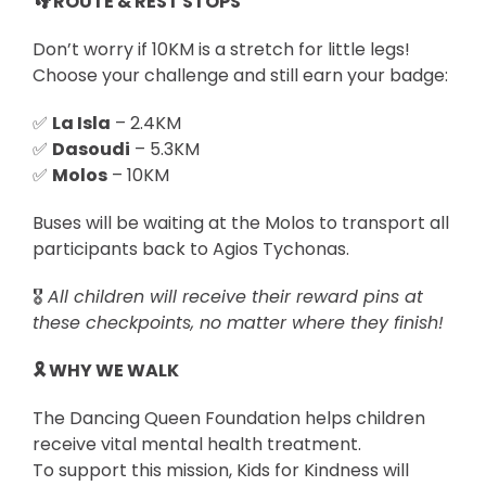
👣 ROUTE & REST STOPS
Don’t worry if 10KM is a stretch for little legs!
Choose your challenge and still earn your badge:
✅
La Isla
– 2.4KM
✅
Dasoudi
– 5.3KM
✅
Molos
– 10KM
Buses will be waiting at the Molos to transport all
participants back to Agios Tychonas.
🎖
All children will receive their reward pins at
these checkpoints, no matter where they finish!
🎗 WHY WE WALK
The Dancing Queen Foundation helps children
receive vital mental health treatment.
To support this mission, Kids for Kindness will