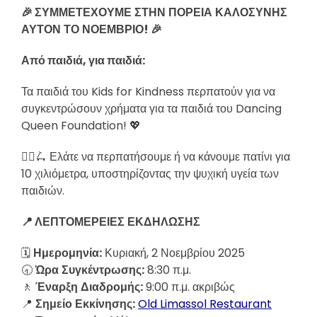
🎉
ΣΥΜΜΕΤΕΧΟΥΜΕ
ΣΤΗΝ
ΠΟΡΕΙΑ
ΚΑΛΟΣΥΝΗΣ
ΑΥΤΟΝ
ΤΟ
ΝΟΕΜΒΡΙΟ
! 🎉
Από παιδιά, για παιδιά:
Τα παιδιά του Kids for Kindness περπατούν για να
συγκεντρώσουν χρήματα για τα παιδιά του Dancing
Queen Foundation! 💖
🚶‍♀️🛴 Ελάτε να περπατήσουμε ή να κάνουμε πατίνι για
10 χιλιόμετρα, υποστηρίζοντας την ψυχική υγεία των
παιδιών.
📍
ΛΕΠΤΟΜΕΡΕΙΕΣ
ΕΚΔΗΛΩΣΗΣ
🗓
Ημερομηνία
:
Κυριακή, 2 Νοεμβρίου 2025
🕣
Ώρα
Συγκέντρωσης
:
8:30 π.μ.
🚶
Έναρξη
Διαδρομής
:
9:00 π.μ. ακριβώς
📍
Σημείο
Εκκίνησης
:
Old Limassol Restaurant