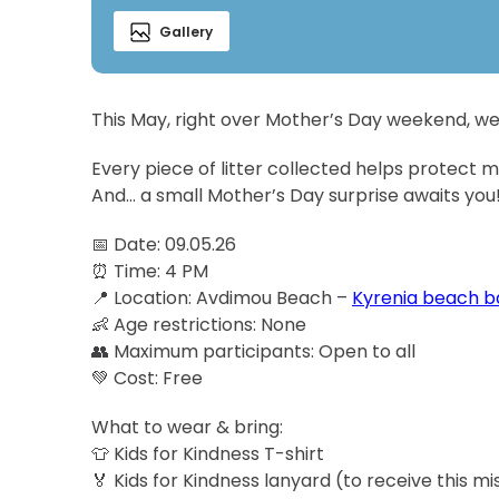
Gallery
This May, right over Mother’s Day weekend, w
Every piece of litter collected helps protect m
And… a small Mother’s Day surprise awaits you
📅 Date: 09.05.26
⏰ Time: 4 PM
📍 Location: Avdimou Beach –
Kyrenia beach b
👶 Age restrictions: None
👥 Maximum participants: Open to all
💚 Cost: Free
What to wear & bring:
👕 Kids for Kindness T-shirt
🏅 Kids for Kindness lanyard (to receive this m