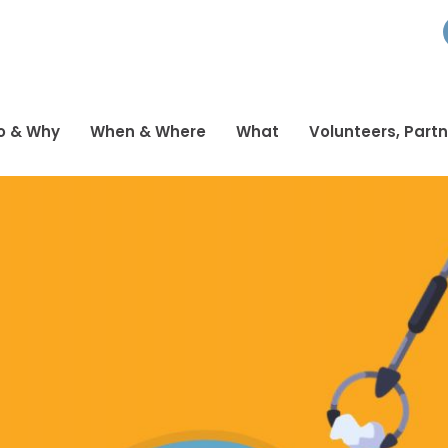
o & Why
When & Where
What
Volunteers, Part