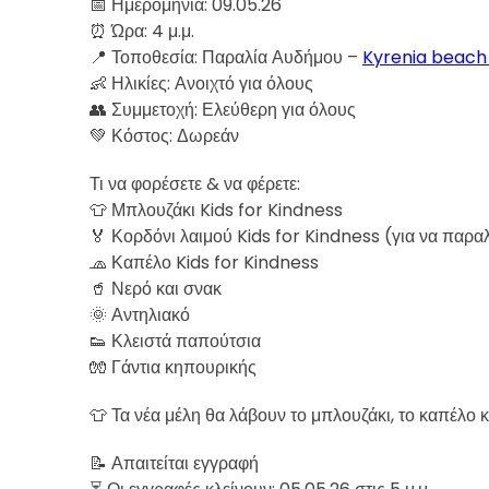
📅 Ημερομηνία: 09.05.26
⏰ Ώρα: 4 μ.μ.
📍 Τοποθεσία: Παραλία Αυδήμου –
Kyrenia beach
👶 Ηλικίες: Ανοιχτό για όλους
👥 Συμμετοχή: Ελεύθερη για όλους
💚 Κόστος: Δωρεάν
Τι να φορέσετε & να φέρετε:
👕 Μπλουζάκι Kids for Kindness
🏅 Κορδόνι λαιμού Kids for Kindness (για να παρα
🧢 Καπέλο Kids for Kindness
🥤 Νερό και σνακ
🌞 Αντηλιακό
👟 Κλειστά παπούτσια
🧤 Γάντια κηπουρικής
👕 Τα νέα μέλη θα λάβουν το μπλουζάκι, το καπέλο κ
📝 Απαιτείται εγγραφή